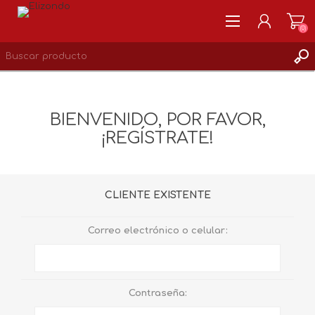
(0)
REGISTRARSE
MI CUENTA
BIENVENIDO, POR FAVOR,
LISTA DE DESEOS
¡REGÍSTRATE!
0
CLIENTE EXISTENTE
Correo electrónico o celular:
Contraseña: