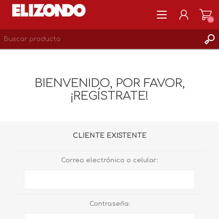
(0)
REGISTRARSE
MI CUENTA
BIENVENIDO, POR FAVOR,
LISTA DE DESEOS
¡REGÍSTRATE!
0
CLIENTE EXISTENTE
Correo electrónico o celular:
Contraseña: