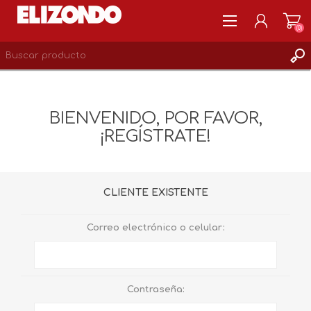
(0)
REGISTRARSE
MI CUENTA
BIENVENIDO, POR FAVOR,
LISTA DE DESEOS
¡REGÍSTRATE!
0
CLIENTE EXISTENTE
Correo electrónico o celular:
Contraseña: