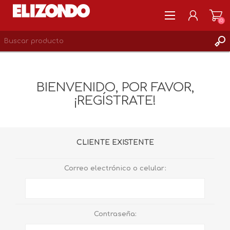
(0)
REGISTRARSE
MI CUENTA
BIENVENIDO, POR FAVOR,
LISTA DE DESEOS
¡REGÍSTRATE!
0
CLIENTE EXISTENTE
Correo electrónico o celular:
Contraseña: