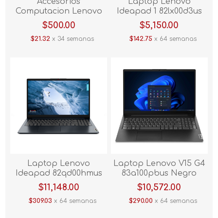
Accesorios
Laptop Lenovo
Computacion Lenovo
Ideapad 1 82lx00d3us
Mochila B210 Casual
Azul V/E.
$500.00
$5,150.00
Laptop 15.6 Azul
$21.32
x 34 semanas
$142.75
x 64 semanas
Laptop Lenovo
Laptop Lenovo V15 G4
Ideapad 82qd00hmus
83a100pbus Negro
Azul
$11,148.00
$10,572.00
$309.03
x 64 semanas
$290.00
x 64 semanas