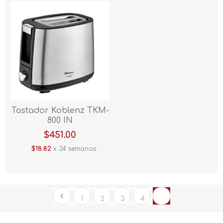
Tostador Koblenz TKM-
800 IN
$451.00
$18.82
x 34 semanas
1
2
3
4
5