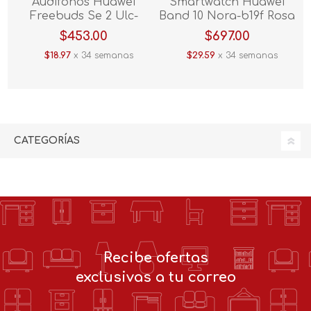
Audifonos Huawei
Smartwatch Huawei
Freebuds Se 2 Ulc-
Band 10 Nora-b19f Rosa
ct030 Blanco
$453.00
$697.00
$18.97
x 34 semanas
$29.59
x 34 semanas
CATEGORÍAS
Recibe ofertas
exclusivas a tu correo