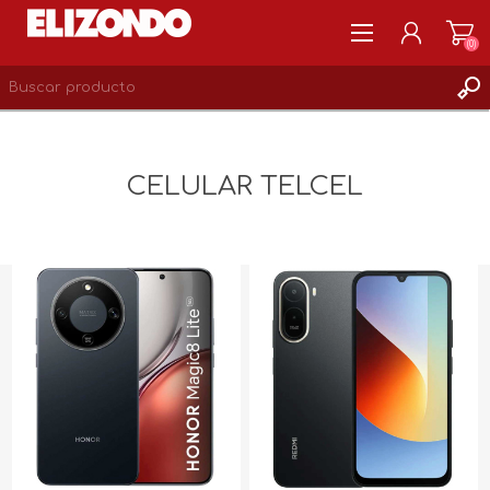
(0)
REGISTRARSE
MI CUENTA
CELULAR TELCEL
LISTA DE DESEOS
0