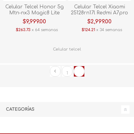
Celular Telcel Honor 5g
Celular Telcel Xiaomi
Mtn-nx3 Magic8 Lite
25128rn17l Redmi A7pro
512gb Negro
128gb Negro
$9,999.00
$2,999.00
$263.73
x 64 semanas
$124.21
x 34 semanas
Celular telcel
1
2
CATEGORÍAS