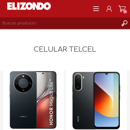
(0)
REGISTRARSE
MI CUENTA
CELULAR TELCEL
LISTA DE DESEOS
0