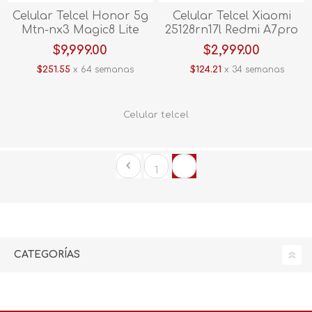
Celular Telcel Honor 5g
Celular Telcel Xiaomi
Mtn-nx3 Magic8 Lite
25128rn17l Redmi A7pro
512gb Negro
128gb Negro
$9,999.00
$2,999.00
$251.55
x 64 semanas
$124.21
x 34 semanas
Celular telcel
1
2
CATEGORÍAS