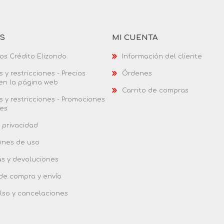
AS
MI CUENTA
os Crédito Elizondo
Información del cliente
 y restricciones - Precios
Órdenes
 en la página web
Carrito de compras
 y restricciones - Promociones
es
 privacidad
ones de uso
as y devoluciones
 de compra y envío
so y cancelaciones