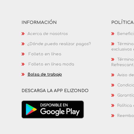
INFORMACIÓN
POLÍTIC
Acerca de nosotros
Benefici
¿Dónde puedo realizar pagos?
Términos
exclusivos
Folleto en línea
Términos
Folleto en línea moda
Refrescant
Bolsa de trabajo
Aviso de
Condici
DESCARGA LA APP ELIZONDO
Garantí
Política
Reembol