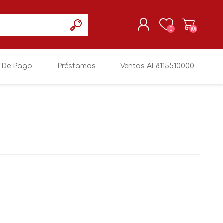
0
(0)
 De Pago
Préstamos
Ventas Al 8115510000
REGISTRARSE
MI CUENTA