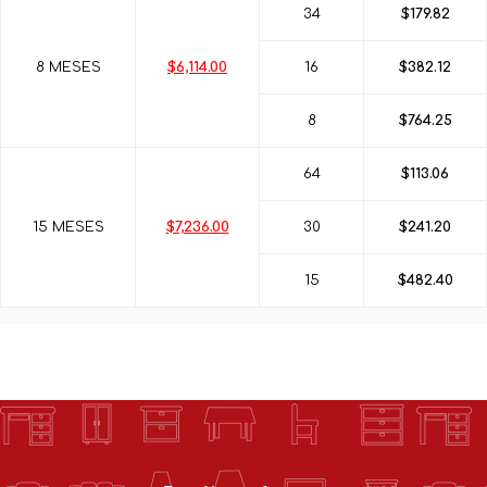
34
$179.82
8 MESES
$6,114.00
16
$382.12
8
$764.25
64
$113.06
15 MESES
$7,236.00
30
$241.20
15
$482.40