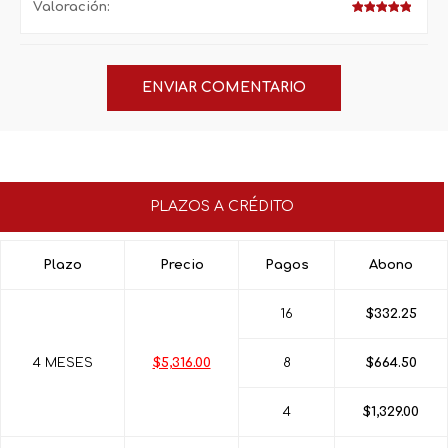
Valoración:
PLAZOS A CRÉDITO
Plazo
Precio
Pagos
Abono
16
$332.25
4 MESES
$5,316.00
8
$664.50
4
$1,329.00