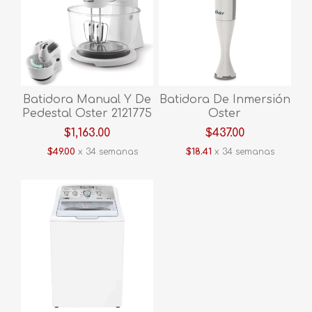
Batidora Manual Y De
Batidora De Inmersión
Pedestal Oster 2121775
Oster
FPSTHS3611-013 Blanco
FPSTHB2600W013
$1,163.00
$437.00
Blanco
$49.00
x 34 semanas
$18.41
x 34 semanas