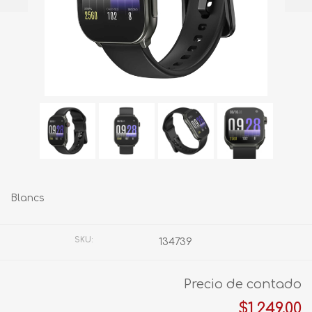
Blancs
SKU:
134739
Precio de contado
$1,249.00