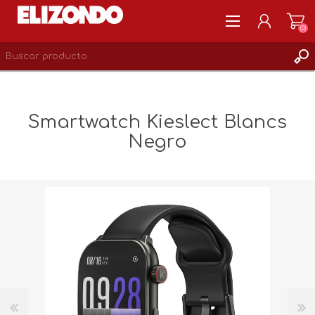
(0)
REGISTRARSE
MI CUENTA
Smartwatch Kieslect Blancs
LISTA DE DESEOS
Negro
0