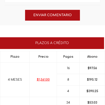
PLAZOS A CRÉDITO
Plazo
Precio
Pagos
Abono
16
$97.56
4 MESES
$1,561.00
8
$195.12
4
$390.25
34
$53.03