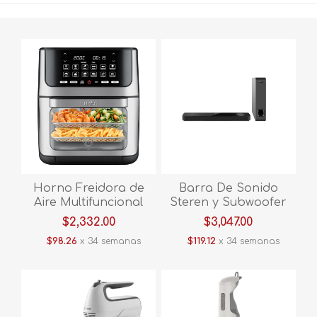
Horno Freidora de
Barra De Sonido
Aire Multifuncional
Steren y Subwoofer
Masterchef Premium
900 W PMPO Bluetooth
$2,332.00
$3,047.00
MK-AFO-12T 12L Acero
BSD-505 V/E.
$98.26
x 34 semanas
$119.12
x 34 semanas