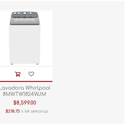
Lavadora Whirlpool
8MWTW1824WJM
Blanco 18 kg
$8,599.00
$218.73
x 64 semanas