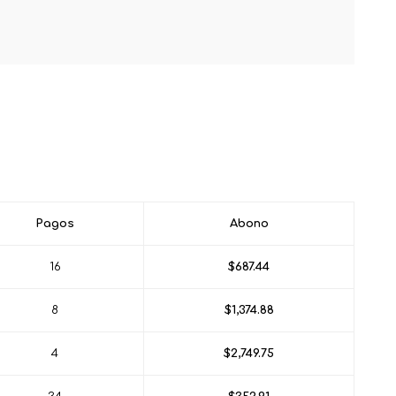
Pagos
Abono
16
$687.44
8
$1,374.88
4
$2,749.75