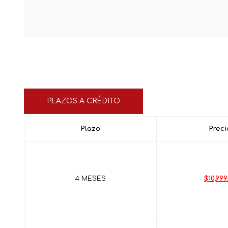
PLAZOS A CRÉDITO
Plazo
Preci
4 MESES
$10,999