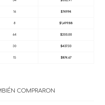
34
$352.91
16
$749.94
8
$1,499.88
64
$205.00
30
$437.33
15
$874.67
MBIÉN COMPRARON