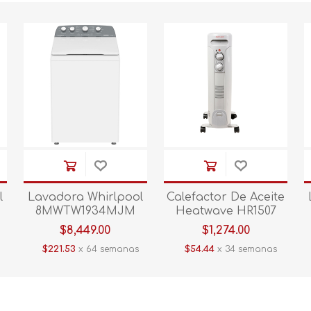
l
Lavadora Whirlpool
Calefactor De Aceite
8MWTW1934MJM
Heatwave HR1507
Blanco 19 kg
ZCR
$8,449.00
$1,274.00
$221.53
x 64 semanas
$54.44
x 34 semanas