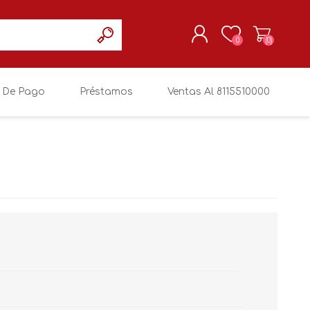
0
(0)
 De Pago
Préstamos
Ventas Al 8115510000
REGISTRARSE
MI CUENTA
WHIRLPOOL