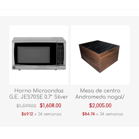
Horno Microondas
Mesa de centro
G.E. JES70SE 0.7" Silver
Andromeda nogal/
marmol negro
$1,608.00
$2,005.00
$1,599.00
$69.12
x 34 semanas
$84.74
x 34 semanas