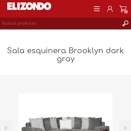
(0)
REGISTRARSE
MI CUENTA
Sala esquinera Brooklyn dark
LISTA DE DESEOS
gray
0