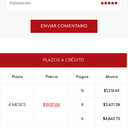
Valoración:
PLAZOS A CRÉDITO
Plazo
Precio
Pagos
Abono
16
$1,210.69
4 MESES
$19,371.00
8
$2,421.38
4
$4,842.75