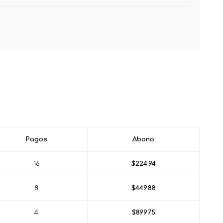
Pagos
Abono
16
$224.94
8
$449.88
4
$899.75