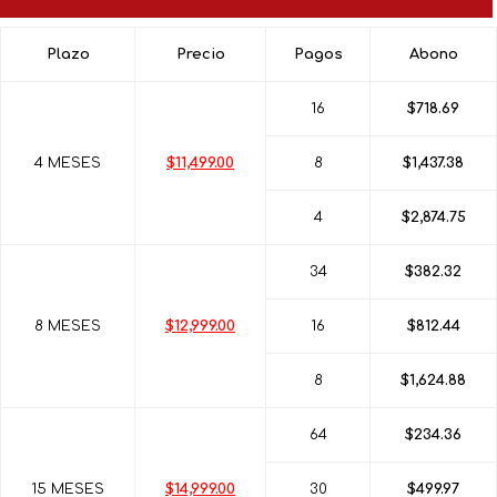
Plazo
Precio
Pagos
Abono
16
$718.69
4 MESES
$11,499.00
8
$1,437.38
4
$2,874.75
34
$382.32
8 MESES
$12,999.00
16
$812.44
8
$1,624.88
64
$234.36
15 MESES
$14,999.00
30
$499.97