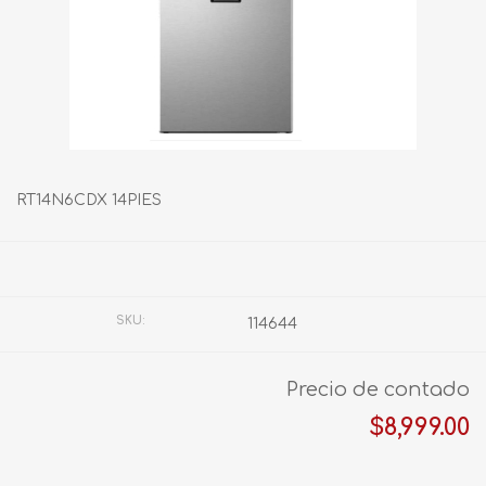
RT14N6CDX 14PIES
Fabricante:
HISENSE
SKU:
114644
Precio de contado
$8,999.00