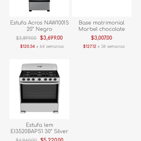
Estufa Acros NAW1001S
Base matrimonial
20" Negro
Marbel chocolate
$3,699.00
$3,007.00
$3,899.00
$120.34
x 64 semanas
$127.12
x 34 semanas
Estufa Iem
EI3520BAPS1 30" Silver
$5,220.00
$4,960.00