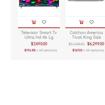
Televisor Smart Tv
Colchon America
Ultra Hd 4k Lg
Tivoli King Size
55UA7500PSA 55"
$7,490.00
$6,299.00
$5,468.00
V/E.
$196.88
x 64 semanas
$167.00
x 64 semanas