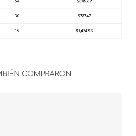
64
$345.69
30
$737.47
15
$1,474.93
MBIÉN COMPRARON