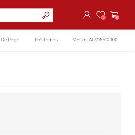
0
(0)
 De Pago
Préstamos
Ventas Al 8115510000
REGISTRARSE
MI CUENTA
SIN MARCA