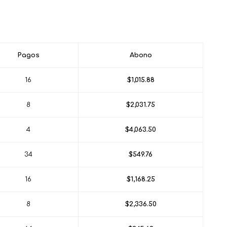
Pagos
Abono
16
$1,015.88
8
$2,031.75
4
$4,063.50
34
$549.76
16
$1,168.25
8
$2,336.50