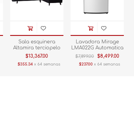
Sala esquinera
Lavadora Mirage
Altamira terciopelo
LMA022G Automatica
negro
22 KG Blanco
$13,367.00
$8,499.00
$7,899.00
$355.34
x 64 semanas
$237.00
x 64 semanas