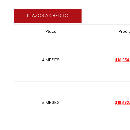
PLAZOS A CRÉDITO
Plazo
Preci
4 MESES
$16,254
8 MESES
$18,692