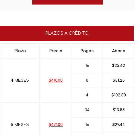
PLAZOS A CRÉDITO
Plazo
Precio
Pagos
Abono
16
$25.62
4 MESES
$410.00
8
$51.25
4
$102.50
34
$13.85
8 MESES
$471.00
16
$29.44