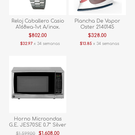
Reloj Caballero Casio
Plancha De Vapor
A168wa-1vt A/inox.
Oster 2140145
GCSTBS5053-013 Rojo
$802.00
$328.00
$32.97
x 34 semanas
$13.85
x 34 semanas
Horno Microondas
G.E. JES70SE 0.7" Silver
$1,608.00
$1,599.00