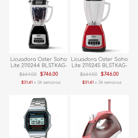
Licuadora Oster Soho
Licuadora Oster Soho
Lite 2110244 BLSTKAG-
Lite 2110245 BLSTKAG-
BPB-013 Push Button
RPB-013 Push Button
$746.00
$746.00
$664.00
$664.00
V/Vidrio 2V Negro
V/Vidrio 2V Roja
$31.41
x 34 semanas
$31.41
x 34 semanas