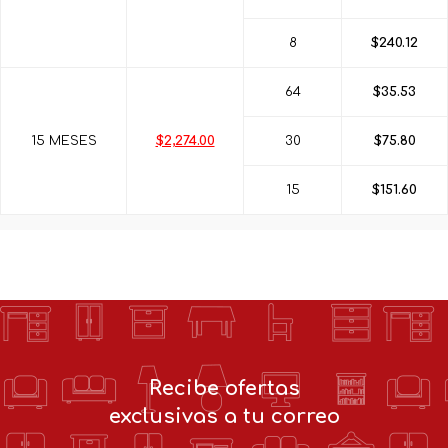
8
$240.12
64
$35.53
15 MESES
$2,274.00
30
$75.80
15
$151.60
Recibe ofertas
exclusivas a tu correo