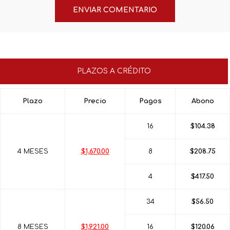
PLAZOS A CRÉDITO
Plazo
Precio
Pagos
Abono
16
$104.38
4 MESES
$1,670.00
8
$208.75
4
$417.50
34
$56.50
8 MESES
$1,921.00
16
$120.06