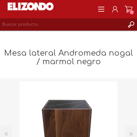
(0)
REGISTRARSE
MI CUENTA
Mesa lateral Andromeda nogal
LISTA DE DESEOS
/ marmol negro
0