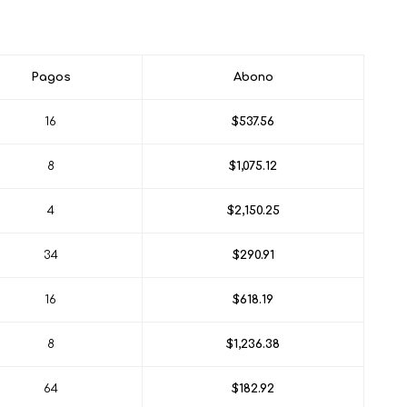
Pagos
Abono
16
$537.56
8
$1,075.12
4
$2,150.25
34
$290.91
16
$618.19
8
$1,236.38
64
$182.92