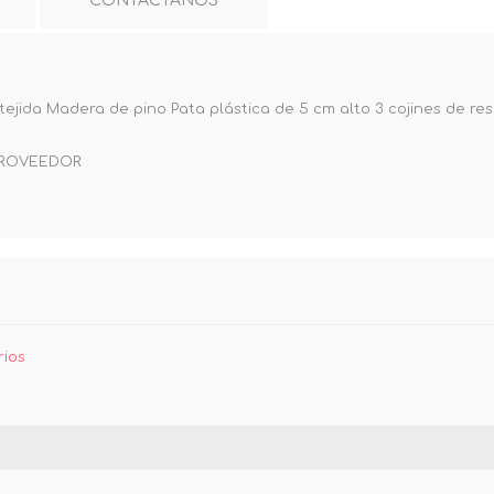
CONTÁCTANOS
ejida Madera de pino Pata plástica de 5 cm alto 3 cojines de resp
 PROVEEDOR
rios