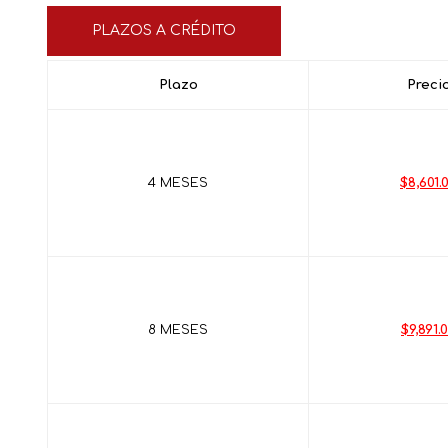
PLAZOS A CRÉDITO
Plazo
Preci
4 MESES
$8,601.
8 MESES
$9,891.