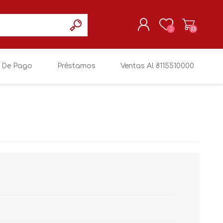
0
(0)
 De Pago
Préstamos
Ventas Al 8115510000
REGISTRARSE
MI CUENTA
SIN MARCA