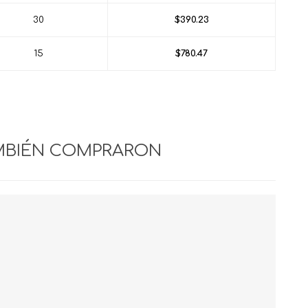
30
$390.23
15
$780.47
MBIÉN COMPRARON