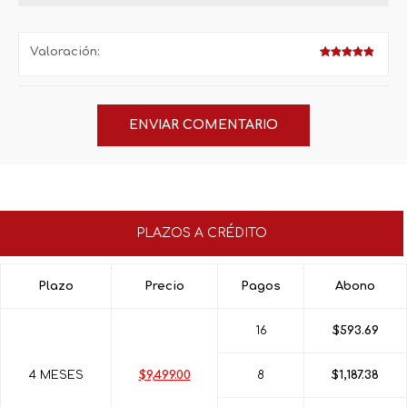
Valoración:
PLAZOS A CRÉDITO
Plazo
Precio
Pagos
Abono
16
$593.69
4 MESES
$9,499.00
8
$1,187.38