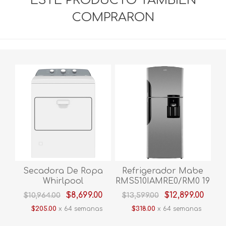
ESTE PRODUCTO TAMBIÉN
COMPRARON
Secadora De Ropa
Refrigerador Mabe
Whirlpool
RMS510IAMRE0/RM0 19
7MWGD1930JM 20 kg
Pies Platinum
$8,699.00
$12,899.00
$10,964.00
$13,599.00
Blanco
$205.00
x 64 semanas
$318.00
x 64 semanas