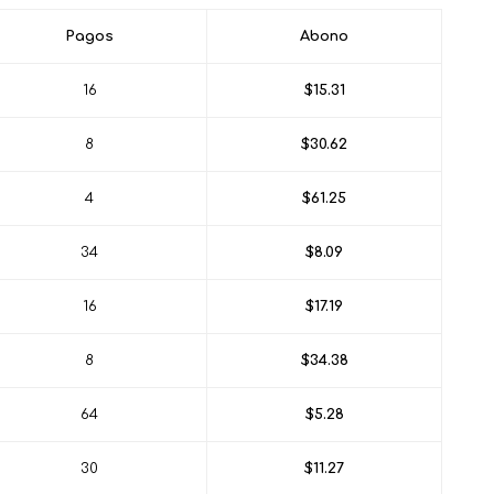
Pagos
Abono
16
$15.31
8
$30.62
4
$61.25
34
$8.09
16
$17.19
8
$34.38
64
$5.28
30
$11.27