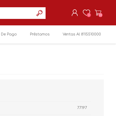
0
(0)
 De Pago
Préstamos
Ventas Al 8115510000
REGISTRARSE
MI CUENTA
77197