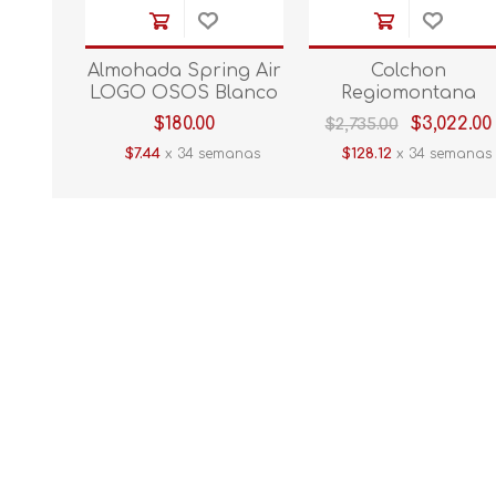
Almohada Spring Air
Colchon
LOGO OSOS Blanco
Regiomontana
London Matrimonia
$180.00
$3,022.00
$2,735.00
$7.44
x 34 semanas
$128.12
x 34 semanas