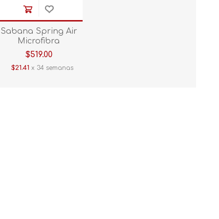
Sabana Spring Air
Microfibra
Matrimonial Blanco
$519.00
$21.41
x 34 semanas