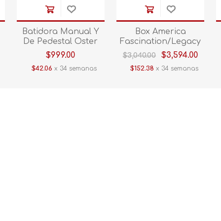
Batidora Manual Y
Box America
De Pedestal Oster
Fascination/Legacy
l
2121774 FPSTHS3610-
Matrimonial
$999.00
$3,594.00
$3,040.00
013
$42.06
x 34 semanas
$152.38
x 34 semanas