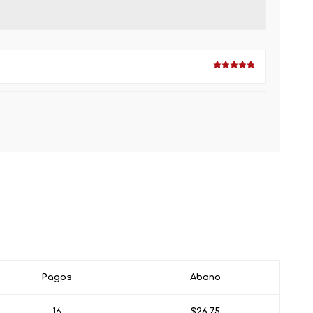
Pagos
Abono
16
$26.75