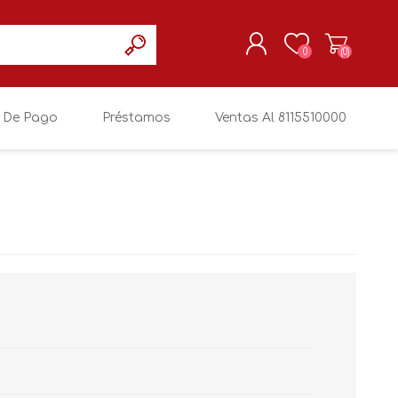
0
(0)
 De Pago
Préstamos
Ventas Al 8115510000
REGISTRARSE
MI CUENTA
SIN MARCA