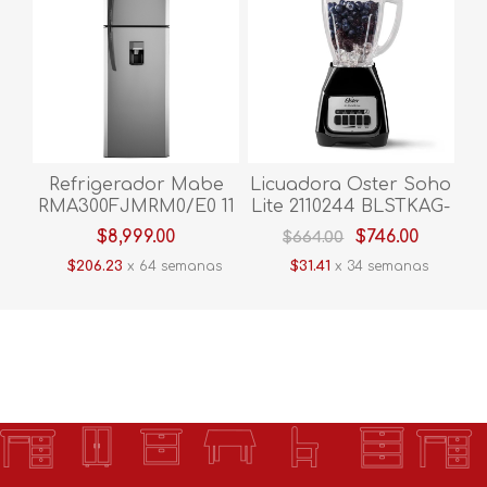
Refrigerador Mabe
Licuadora Oster Soho
RMA300FJMRM0/E0 11
Lite 2110244 BLSTKAG-
Pies Grafito
BPB-013 Push Button
$8,999.00
$746.00
$664.00
V/Vidrio 2V Negro
$206.23
x 64 semanas
$31.41
x 34 semanas