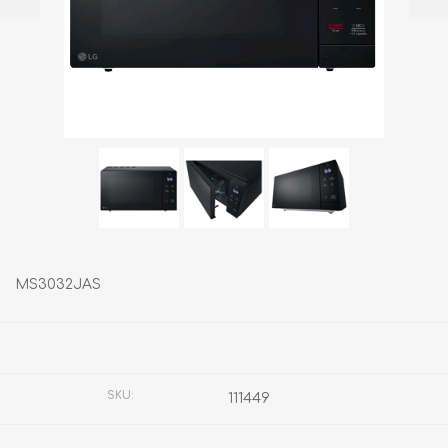
MS3032JAS
Fabricante:
LG
SKU:
111449