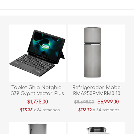
Tablet Ghia Notghia-
Refrigerador Mabe
379 Gvpnt Vector Plus
RMA250PVMRM0 10
C/teclado Negro
Pies Inox
$1,775.00
$6,999.00
$8,698.00
$75.35
x 34 semanas
$173.72
x 64 semanas