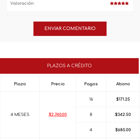
Valoración:
PLAZOS A CRÉDITO
Plazo
Precio
Pagos
Abono
16
$171.25
4 MESES
$2,740.00
8
$342.50
4
$685.00