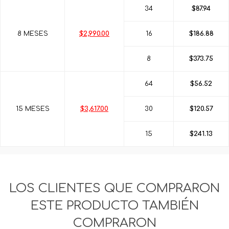
34
$87.94
8 MESES
$2,990.00
16
$186.88
8
$373.75
64
$56.52
15 MESES
$3,617.00
30
$120.57
15
$241.13
LOS CLIENTES QUE COMPRARON
ESTE PRODUCTO TAMBIÉN
COMPRARON