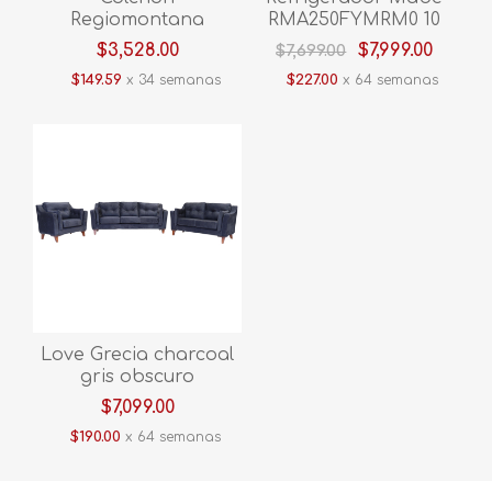
Regiomontana
RMA250FYMRM0 10
London Queen size
Pies Inox
$3,528.00
$7,999.00
$7,699.00
$149.59
x 34 semanas
$227.00
x 64 semanas
Love Grecia charcoal
gris obscuro
$7,099.00
$190.00
x 64 semanas