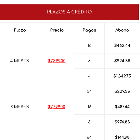
PLAZOS A CRÉDITO
Plazo
Precio
Pagos
Abono
16
$462.44
4 MESES
$7,399.00
8
$924.88
4
$1,849.75
34
$229.38
8 MESES
$7,799.00
16
$487.44
8
$974.88
64
$144.98