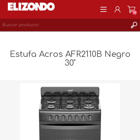
(0)
REGISTRARSE
MI CUENTA
Estufa Acros AFR2110B Negro
LISTA DE DESEOS
30"
0