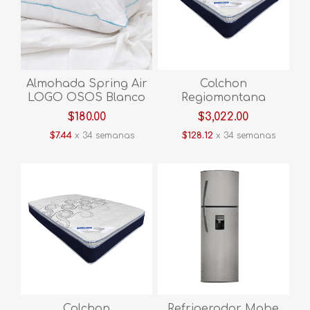
Almohada Spring Air
Colchon
LOGO OSOS Blanco
Regiomontana
London Matrimonial
$180.00
$3,022.00
$7.44
x 34 semanas
$128.12
x 34 semanas
Colchon
Refrigerador Mabe