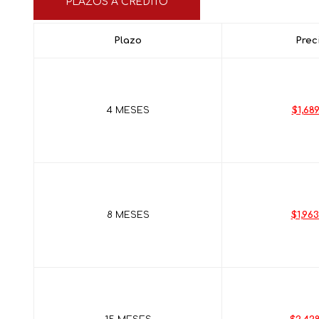
PLAZOS A CRÉDITO
Plazo
Prec
4 MESES
$1,689
8 MESES
$1,963