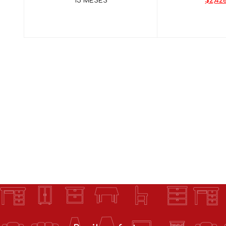
15 MESES
$2,428