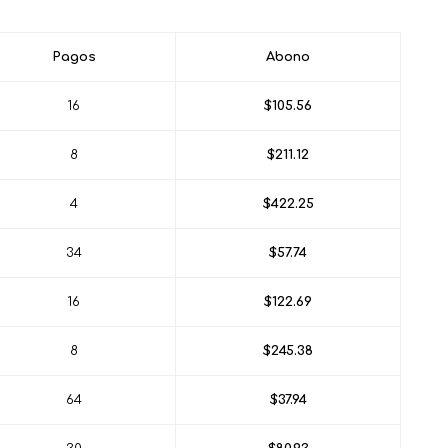
Pagos
Abono
16
$105.56
8
$211.12
4
$422.25
34
$57.74
16
$122.69
8
$245.38
64
$37.94