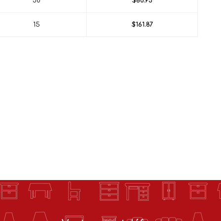
30
$80.93
15
$161.87