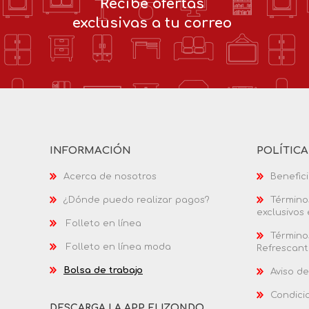
Recibe ofertas
exclusivas a tu correo
INFORMACIÓN
POLÍTIC
Acerca de nosotros
Benefici
¿Dónde puedo realizar pagos?
Términos
exclusivos
Folleto en línea
Términos
Folleto en línea moda
Refrescant
Bolsa de trabajo
Aviso de
Condici
DESCARGA LA APP ELIZONDO