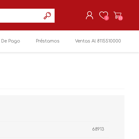
0
(0)
 De Pago
Préstamos
Ventas Al 8115510000
REGISTRARSE
MI CUENTA
68913