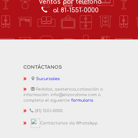
Ventas por teléfono
al 81-1551-0000
CONTÁCTANOS
Sucursales.
Pedidos, asistencia,cotización o
información: info@elizondomx.com o
completa el siguiente
formulario.
(81) 1551-0000
Contáctanos vía WhatsApp