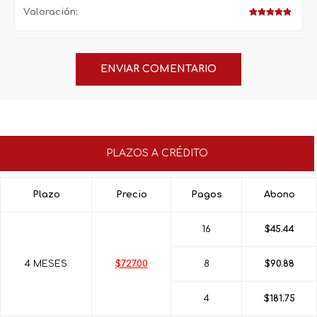
Valoración:
PLAZOS A CRÉDITO
Plazo
Precio
Pagos
Abono
16
$45.44
4 MESES
$727.00
8
$90.88
4
$181.75