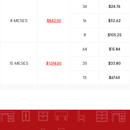
34
$24.76
8 MESES
$842.00
16
$52.62
8
$105.25
64
$15.84
15 MESES
$1,014.00
30
$33.80
15
$67.60