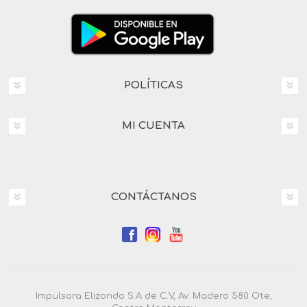
POLÍTICAS
MI CUENTA
CONTÁCTANOS
Impulsora Elizondo S.A de C.V, Av. Madero 580 Ote,