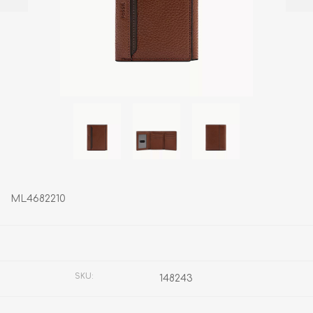
ML4682210
Fabricante:
FOSSIL
SKU:
148243