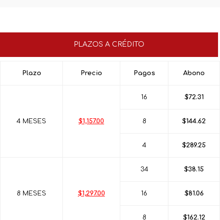
PLAZOS A CRÉDITO
Plazo
Precio
Pagos
Abono
16
$72.31
4 MESES
$1,157.00
8
$144.62
4
$289.25
34
$38.15
8 MESES
$1,297.00
16
$81.06
8
$162.12