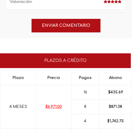
Valoración:
PLAZOS A CRÉDITO
Plazo
Precio
Pagos
Abono
16
$435.69
4 MESES
$6,971.00
8
$871.38
4
$1,742.75