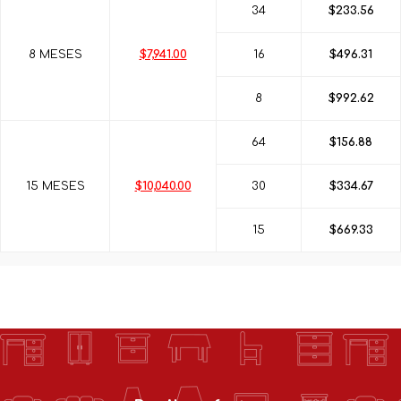
34
$233.56
8 MESES
$7,941.00
16
$496.31
8
$992.62
64
$156.88
15 MESES
$10,040.00
30
$334.67
15
$669.33