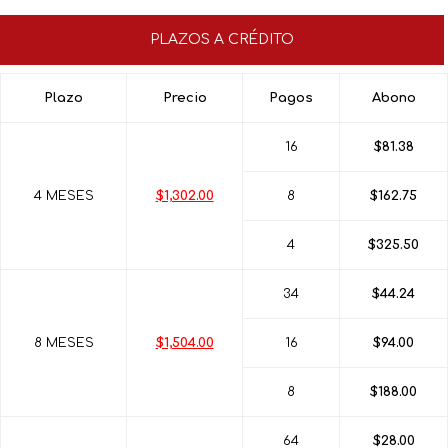
PLAZOS A CRÉDITO
Plazo
Precio
Pagos
Abono
16
$81.38
4 MESES
$1,302.00
8
$162.75
4
$325.50
34
$44.24
8 MESES
$1,504.00
16
$94.00
8
$188.00
64
$28.00