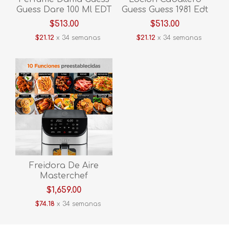
Guess Dare 100 Ml EDT
Guess Guess 1981 Edt
MGUED
100ml Hgue1981
$513.00
$513.00
$21.12
x 34 semanas
$21.12
x 34 semanas
Freidora De Aire
Masterchef
C/VENTANA 6L MK-AF-
$1,659.00
6WT / A. Inox
$74.18
x 34 semanas