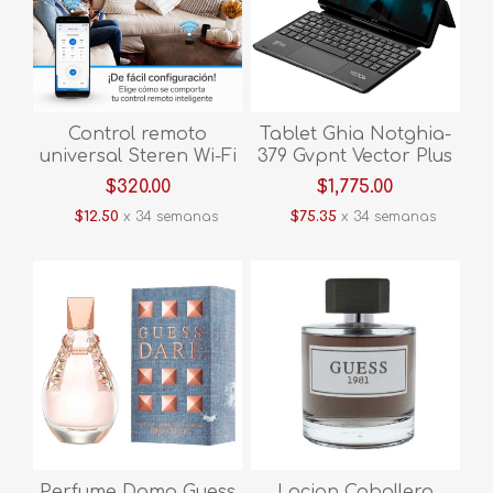
Control remoto
Tablet Ghia Notghia-
universal Steren Wi-Fi
379 Gvpnt Vector Plus
SHOME-160 V/E.
C/teclado Negro
$320.00
$1,775.00
$12.50
x 34 semanas
$75.35
x 34 semanas
Perfume Dama Guess
Locion Caballero