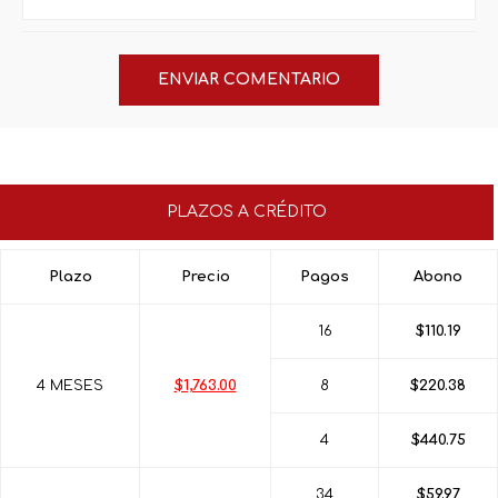
PLAZOS A CRÉDITO
Plazo
Precio
Pagos
Abono
16
$110.19
4 MESES
$1,763.00
8
$220.38
4
$440.75
34
$59.97