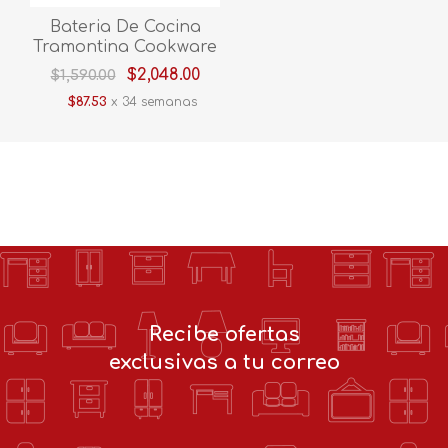
Bateria De Cocina
Tramontina Cookware
Set 38 Piezas 20399079
$2,048.00
$1,590.00
Negro V/E.
$87.53
x 34 semanas
Recibe ofertas
exclusivas a tu correo