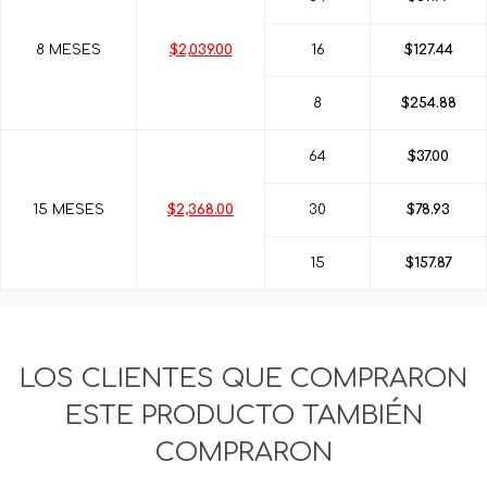
8 MESES
$2,039.00
16
$127.44
8
$254.88
64
$37.00
15 MESES
$2,368.00
30
$78.93
15
$157.87
LOS CLIENTES QUE COMPRARON
ESTE PRODUCTO TAMBIÉN
COMPRARON