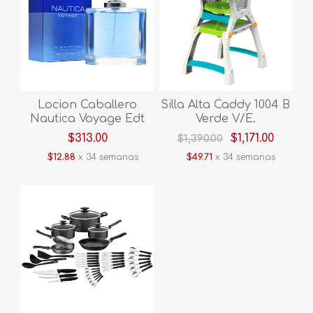
Locion Caballero
Silla Alta Caddy 1004 B
Nautica Voyage Edt
Verde V/E.
100ml Hnauv
$313.00
$1,171.00
$1,390.00
$12.88
x 34 semanas
$49.71
x 34 semanas