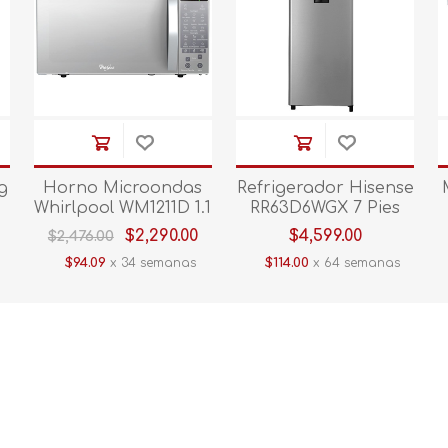
g
Horno Microondas
Refrigerador Hisense
Whirlpool WM1211D 1.1
RR63D6WGX 7 Pies
´ Silver
Silver
$2,290.00
$4,599.00
$2,476.00
$94.09
x 34 semanas
$114.00
x 64 semanas