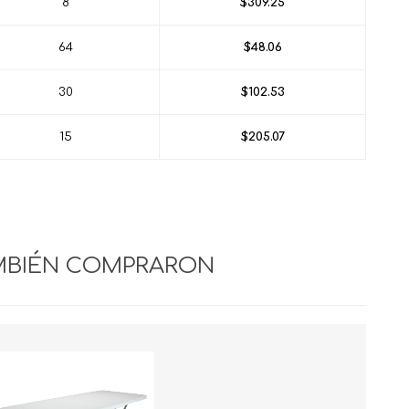
8
$309.25
64
$48.06
30
$102.53
15
$205.07
MBIÉN COMPRARON