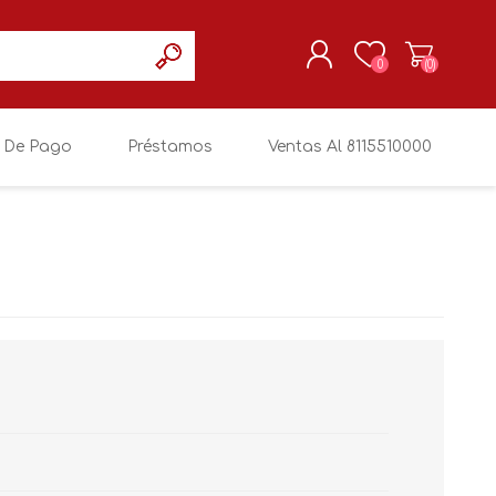
0
(0)
 De Pago
Préstamos
Ventas Al 8115510000
REGISTRARSE
MI CUENTA
BRISA