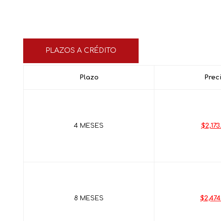
PLAZOS A CRÉDITO
Plazo
Prec
4 MESES
$2,173
8 MESES
$2,474