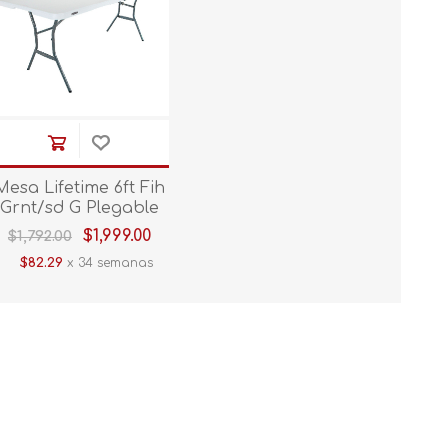
Mesa Lifetime 6ft Fih
Grnt/sd G Plegable
5011 (5011)
$1,999.00
$1,792.00
Rectangular Blanco
$82.29
x 34 semanas
1.83 m)