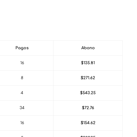
Pagos
Abono
16
$135.81
8
$271.62
4
$543.25
34
$72.76
16
$154.62