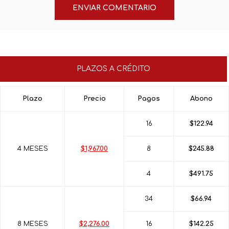
PLAZOS A CRÉDITO
Plazo
Precio
Pagos
Abono
16
$122.94
4 MESES
$1,967.00
8
$245.88
4
$491.75
34
$66.94
8 MESES
$2,276.00
16
$142.25