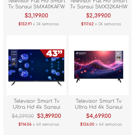
Televisor Full Hd Smart
Televisor Full Hd Smart
Tv Sansui SMX40KAFW
Tv Sansui SMX32KAHW
40"
32"
$3,199.00
$2,399.00
$152.91
x 34 semanas
$117.62
x 34 semanas
Televisor Smart Tv
Televisor Smart Tv
Ultra Hd 4k Sansui
Ultra Hd 4k Sansui
SMX43VAUG 43" V/E.
SMX50KAUW 50"
$3,899.00
$4,699.00
$4,299.00
$114.06
x 64 semanas
$126.00
x 64 semanas