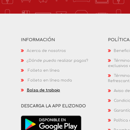
INFORMACIÓN
POLÍTIC
Acerca de nosotros
Benefici
¿Dónde puedo realizar pagos?
Términos
exclusivos
Folleto en línea
Términos
Folleto en línea moda
Refrescant
Bolsa de trabajo
Aviso de
Condici
DESCARGA LA APP ELIZONDO
Garantí
Política