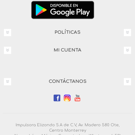
POLÍTICAS
MI CUENTA
CONTÁCTANOS
Impulsora Elizondo S.A de C.V, Av. Madero 580 Ote,
Centro Monterrey