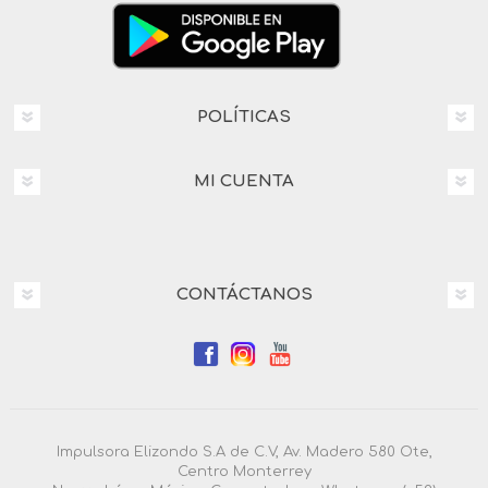
POLÍTICAS
MI CUENTA
CONTÁCTANOS
Impulsora Elizondo S.A de C.V, Av. Madero 580 Ote,
Centro Monterrey