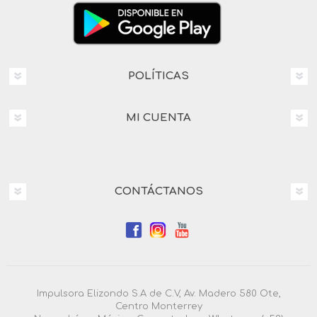
POLÍTICAS
MI CUENTA
CONTÁCTANOS
Impulsora Elizondo S.A de C.V, Av. Madero 580 Ote,
Centro Monterrey