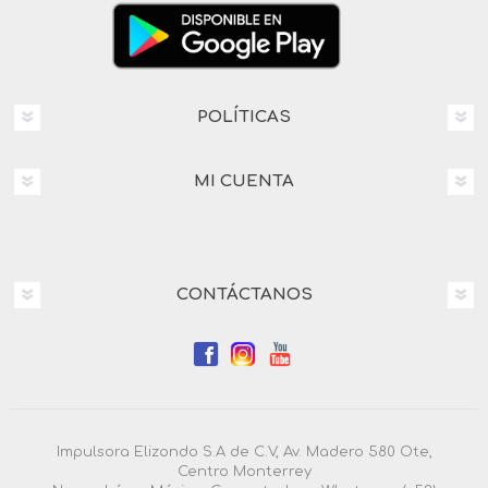
POLÍTICAS
MI CUENTA
CONTÁCTANOS
Impulsora Elizondo S.A de C.V, Av. Madero 580 Ote,
Centro Monterrey