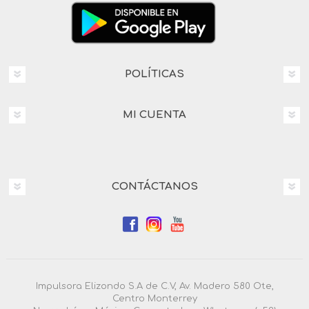
POLÍTICAS
MI CUENTA
CONTÁCTANOS
Impulsora Elizondo S.A de C.V, Av. Madero 580 Ote,
Centro Monterrey