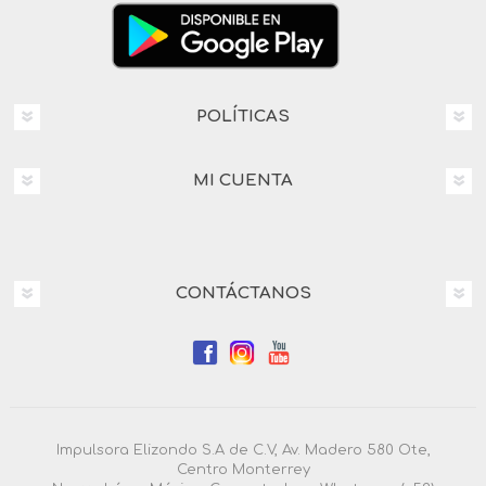
POLÍTICAS
MI CUENTA
CONTÁCTANOS
Impulsora Elizondo S.A de C.V, Av. Madero 580 Ote,
Centro Monterrey