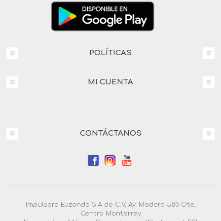
POLÍTICAS
MI CUENTA
CONTÁCTANOS
Impulsora Elizondo S.A de C.V, Av. Madero 580 Ote,
Centro Monterrey