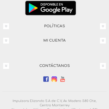
POLÍTICAS
MI CUENTA
CONTÁCTANOS
Impulsora Elizondo S.A de C.V, Av. Madero 580 Ote,
Centro Monterrey