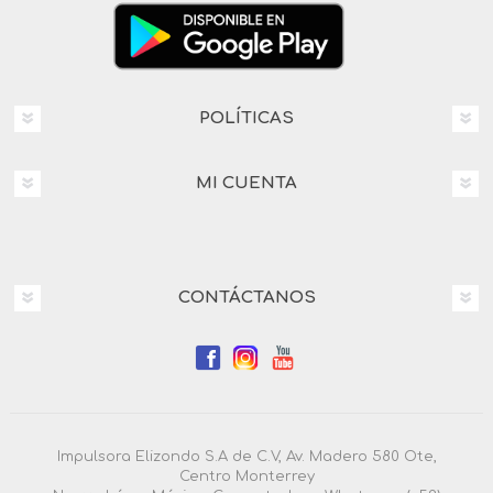
POLÍTICAS
MI CUENTA
CONTÁCTANOS
Impulsora Elizondo S.A de C.V, Av. Madero 580 Ote,
Centro Monterrey