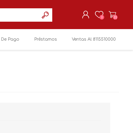
0
(0)
 De Pago
Préstamos
Ventas Al 8115510000
REGISTRARSE
MI CUENTA