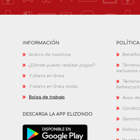
INFORMACIÓN
POLÍTIC
Acerca de nosotros
Benefici
¿Dónde puedo realizar pagos?
Términos
exclusivos
Folleto en línea
Términos
Folleto en línea moda
Refrescant
Bolsa de trabajo
Aviso de
Condici
DESCARGA LA APP ELIZONDO
Garantí
Política