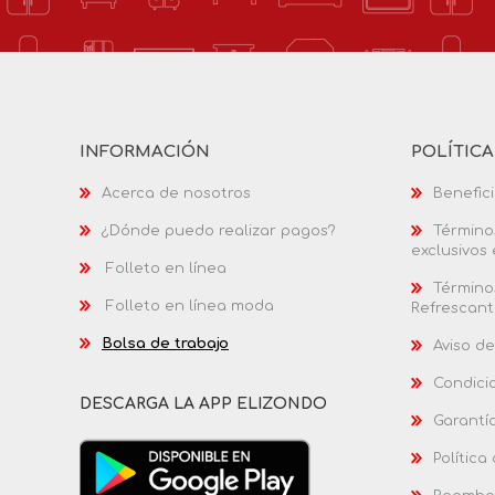
INFORMACIÓN
POLÍTIC
Acerca de nosotros
Benefici
¿Dónde puedo realizar pagos?
Términos
exclusivos
Folleto en línea
Términos
Folleto en línea moda
Refrescant
Bolsa de trabajo
Aviso de
Condici
DESCARGA LA APP ELIZONDO
Garantí
Política