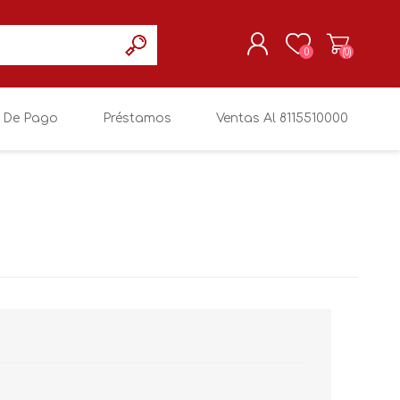
0
(0)
 De Pago
Préstamos
Ventas Al 8115510000
REGISTRARSE
MI CUENTA