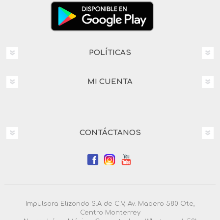
POLÍTICAS
MI CUENTA
CONTÁCTANOS
Impulsora Elizondo S.A de C.V, Av. Madero 580 Ote,
Centro Monterrey