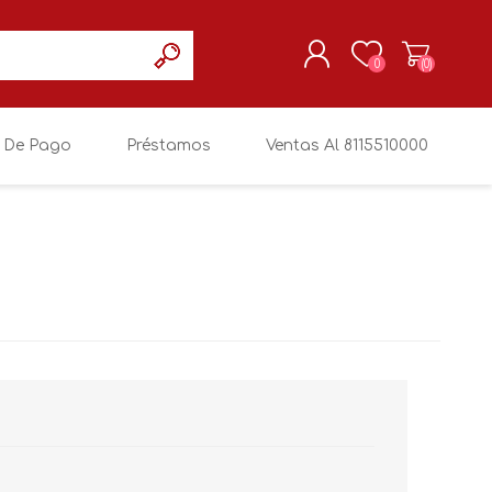
0
(0)
 De Pago
Préstamos
Ventas Al 8115510000
REGISTRARSE
MI CUENTA