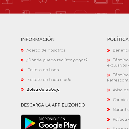
INFORMACIÓN
POLÍTIC
Acerca de nosotros
Benefici
¿Dónde puedo realizar pagos?
Términos
exclusivos
Folleto en línea
Términos
Folleto en línea moda
Refrescant
Bolsa de trabajo
Aviso de
Condici
DESCARGA LA APP ELIZONDO
Garantí
Política