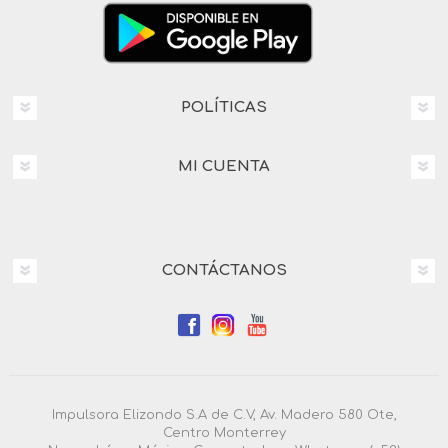
POLÍTICAS
MI CUENTA
CONTÁCTANOS
Impulsora Elizondo S.A de C.V, Av. Madero 580 Ote,
Centro Monterrey