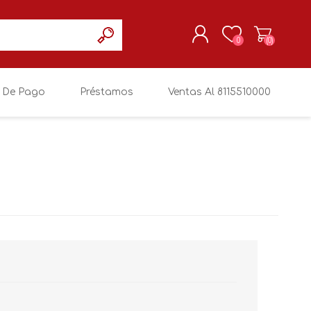
0
(0)
 De Pago
Préstamos
Ventas Al 8115510000
REGISTRARSE
MI CUENTA