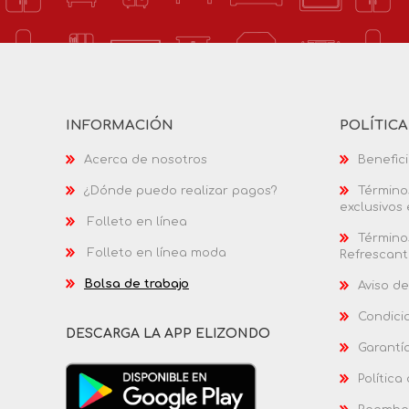
INFORMACIÓN
POLÍTIC
Acerca de nosotros
Benefici
¿Dónde puedo realizar pagos?
Términos
exclusivos
Folleto en línea
Términos
Folleto en línea moda
Refrescant
Bolsa de trabajo
Aviso de
Condici
DESCARGA LA APP ELIZONDO
Garantí
Política